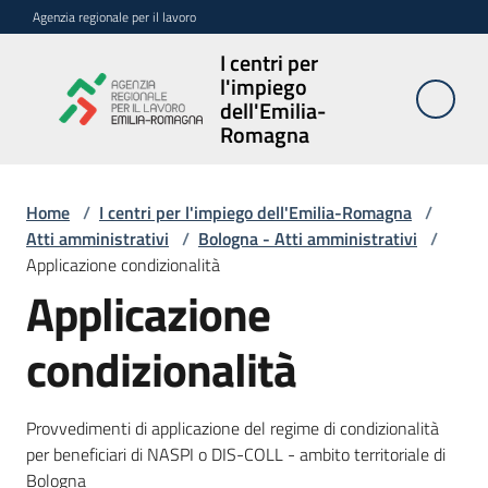
Vai al contenuto
Vai alla navigazione
Vai al footer
Agenzia regionale per il lavoro
I centri per
I centri per
l'impiego
l'impiego
dell'Emilia-
dell'Emilia-
Romagna
Romagna
Home
/
I centri per l'impiego dell'Emilia-Romagna
/
Atti amministrativi
/
Bologna - Atti amministrativi
/
Sedi
Applicazione condizionalità
e
Applicazione
contatti
condizionalità
Avvisi
Atti
Provvedimenti di applicazione del regime di condizionalità
amministrativi
per beneficiari di NASPI o DIS-COLL - ambito territoriale di
Menu selezionato
Bologna