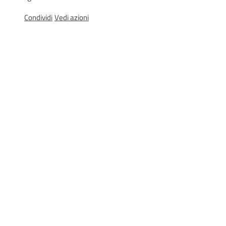
Condividi
Vedi azioni
Agenzia
regionale
per il
lavoro
L'Agenzia
Novità
Servizi
I centri per l'impiego