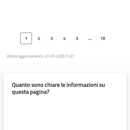
Lavoro per te
1
2
3
4
5
...
19
Pagina precedente
Pagina
Pagina
Pagina
Pagina
Pagina
Pagina successiva
Pagina
Pagina s
Ultimo aggiornamento
:
27-07-2026 11:27
Quanto sono chiare le informazioni su
questa pagina?
Valuta da 1 a 5 stelle