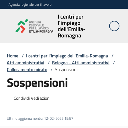
Vai al contenuto
Vai alla navigazione
Vai al footer
Agenzia regionale per il lavoro
I centri per
I centri per
l'impiego
l'impiego
dell'Emilia-
dell'Emilia-
Romagna
Romagna
Home
/
I centri per l'impiego dell'Emilia-Romagna
/
Atti amministrativi
/
Bologna - Atti amministrativi
/
Sedi
Collocamento mirato
/
Sospensioni
e
Sospensioni
contatti
Avvisi
Condividi
Vedi azioni
Atti
amministrativi
Ultimo aggiornamento
:
12-02-2025 15:57
Menu selezionato