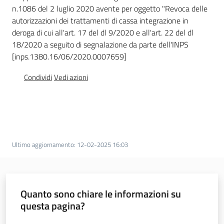
n.1086 del 2 luglio 2020 avente per oggetto "Revoca delle
autorizzazioni dei trattamenti di cassa integrazione in
deroga di cui all'art. 17 del dl 9/2020 e all'art. 22 del dl
18/2020 a seguito di segnalazione da parte dell'INPS
Agenzia
[inps.1380.16/06/2020.0007659]
regionale
per il
Condividi
Vedi azioni
lavoro
L'Agenzia
Novità
Ultimo aggiornamento
:
12-02-2025 16:03
Servizi
I centri per l'impiego
Quanto sono chiare le informazioni su
questa pagina?
Valuta da 1 a 5 stelle