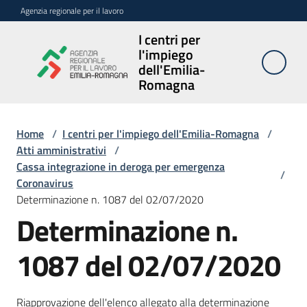
Vai al contenuto
Vai alla navigazione
Vai al footer
Agenzia regionale per il lavoro
I centri per
I centri per
l'impiego
l'impiego
dell'Emilia-
dell'Emilia-
Romagna
Romagna
Home
/
I centri per l'impiego dell'Emilia-Romagna
/
Atti amministrativi
/
Sedi
Cassa integrazione in deroga per emergenza
e
/
Coronavirus
contatti
Determinazione n. 1087 del 02/07/2020
Determinazione n.
Avvisi
1087 del 02/07/2020
Atti
amministrativi
Menu selezionato
Riapprovazione dell'elenco allegato alla determinazione