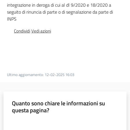
integrazione in deroga di cui al dl 9/2020 e 18/2020 a
seguito di rinuncia di parte o di segnalazione da parte di
INPS
Agenzia
Condividi
Vedi azioni
regionale
per il
lavoro
L'Agenzia
Ultimo aggiornamento
:
12-02-2025 16:03
Novità
Servizi
Quanto sono chiare le informazioni su
I centri per l'impiego
questa pagina?
Valuta da 1 a 5 stelle