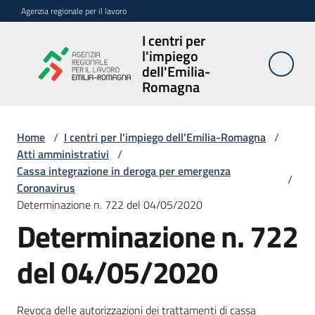
Vai al contenuto
Vai alla navigazione
Vai al footer
Agenzia regionale per il lavoro
I centri per
I centri per
l'impiego
l'impiego
dell'Emilia-
dell'Emilia-
Romagna
Romagna
Home
/
I centri per l'impiego dell'Emilia-Romagna
/
Atti amministrativi
/
Sedi
Cassa integrazione in deroga per emergenza
e
/
Coronavirus
contatti
Determinazione n. 722 del 04/05/2020
Determinazione n. 722
Avvisi
del 04/05/2020
Atti
amministrativi
Menu selezionato
Revoca delle autorizzazioni dei trattamenti di cassa