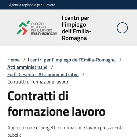
Vai al contenuto
Vai alla navigazione
Vai al footer
Agenzia regionale per il lavoro
I centri per
I centri per
l'impiego
l'impiego
dell'Emilia-
dell'Emilia-
Romagna
Romagna
Home
/
I centri per l'impiego dell'Emilia-Romagna
/
Atti amministrativi
/
Sedi
Forlì-Cesena - Atti amministrativi
/
e
Contratti di formazione lavoro
contatti
Contratti di
Avvisi
formazione lavoro
Atti
amministrativi
Approvazione di progetti di formazione lavoro presso Enti
Menu selezionato
pubblici