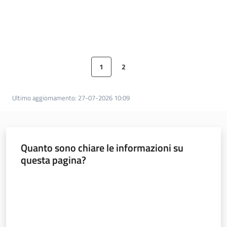
Lavoro per te
1
2
Pagina precedente
Pagina
Pagina
Pagina successiva
Ultimo aggiornamento
:
27-07-2026 10:09
Quanto sono chiare le informazioni su
questa pagina?
Valuta da 1 a 5 stelle