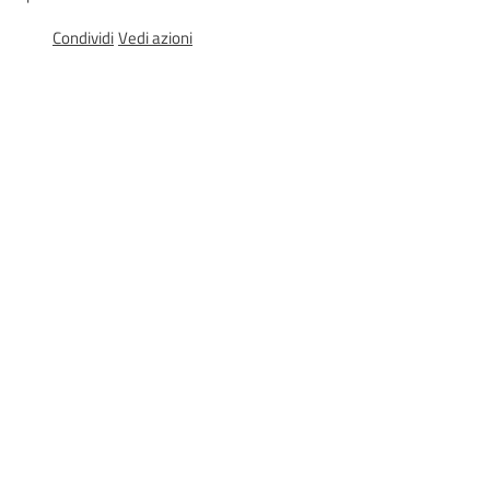
Condividi
Vedi azioni
Agenzia
regionale
per il
lavoro
L'Agenzia
Novità
Servizi
I centri per l'impiego