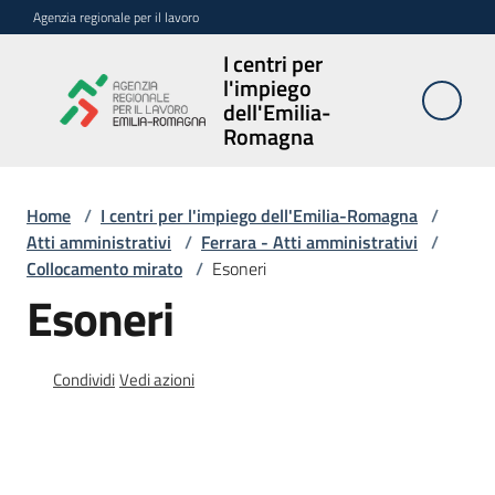
Vai al contenuto
Vai alla navigazione
Vai al footer
Agenzia regionale per il lavoro
I centri per
I centri per
l'impiego
l'impiego
dell'Emilia-
dell'Emilia-
Romagna
Romagna
Home
/
I centri per l'impiego dell'Emilia-Romagna
/
Atti amministrativi
/
Ferrara - Atti amministrativi
/
Sedi
Collocamento mirato
/
Esoneri
e
Esoneri
contatti
Avvisi
Condividi
Vedi azioni
Atti
amministrativi
Menu selezionato