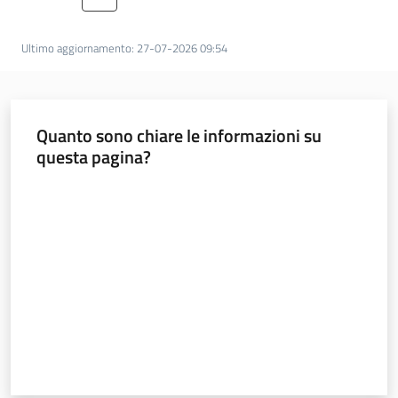
Pagina precedente
Pagina
Pagina
Pagina
Pagina
Pagina
Pagina
Pagina succ
Lavoro per te
Ultimo aggiornamento
:
27-07-2026 09:54
Quanto sono chiare le informazioni su
questa pagina?
Valuta da 1 a 5 stelle