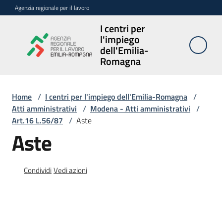
Vai al contenuto
Vai alla navigazione
Vai al footer
Agenzia regionale per il lavoro
I centri per
I centri per
l'impiego
l'impiego
dell'Emilia-
dell'Emilia-
Romagna
Romagna
Home
/
I centri per l'impiego dell'Emilia-Romagna
/
Atti amministrativi
/
Modena - Atti amministrativi
/
Sedi
Art.16 L.56/87
/
Aste
e
Aste
contatti
Avvisi
Condividi
Vedi azioni
Atti
amministrativi
Menu selezionato