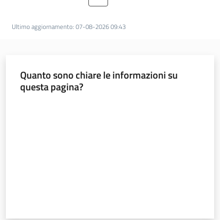
Pagina precedente
Pagina
Pagina
Pagina successiva
Lavoro per te
Ultimo aggiornamento
:
07-08-2026 09:43
Quanto sono chiare le informazioni su
questa pagina?
Valuta da 1 a 5 stelle