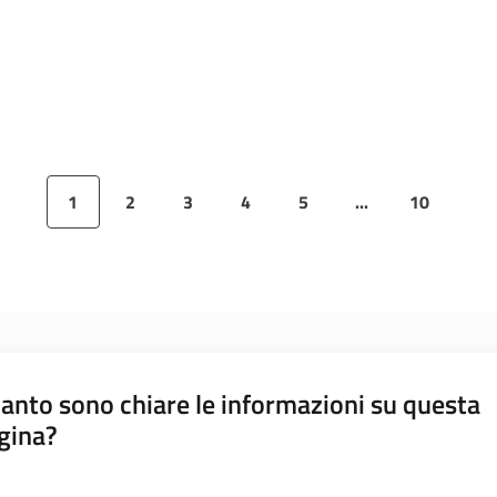
1
2
3
4
5
...
10
Pagina precedente
Pagina
Pagina
Pagina
Pagina
Pagina
Pagina successiv
Pagina
Pa
anto sono chiare le informazioni su questa
gina?
a da 1 a 5 stelle