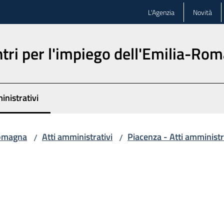
L'Agenzia
Novità
ntri per l'impiego dell'Emilia-Ro
inistrativi
lezionato
-Romagna
Atti amministrativi
Piacenza - Atti amministr
/
/