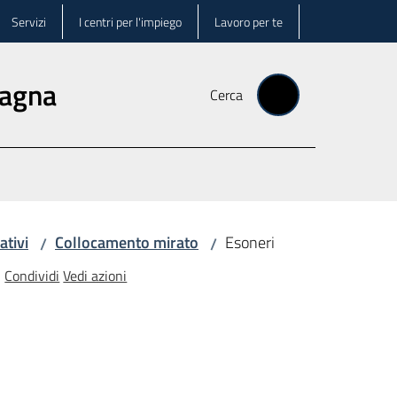
Servizi
I centri per l'impiego
Lavoro per te
magna
Cerca
ativi
Collocamento mirato
Esoneri
/
/
Condividi
Vedi azioni