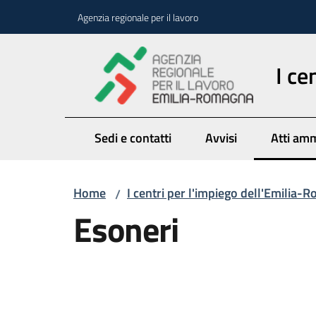
Vai al contenuto
Vai alla navigazione
Vai al footer
Agenzia regionale per il lavoro
I ce
Sedi e contatti
Avvisi
Atti amm
Menu se
Home
I centri per l'impiego dell'Emilia
/
Esoneri