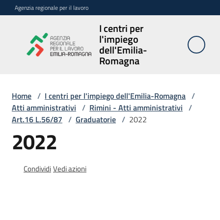
Vai al contenuto
Vai alla navigazione
Vai al footer
Agenzia regionale per il lavoro
I centri per
I centri per
l'impiego
l'impiego
dell'Emilia-
dell'Emilia-
Romagna
Romagna
Home
/
I centri per l'impiego dell'Emilia-Romagna
/
Atti amministrativi
/
Rimini - Atti amministrativi
/
Sedi
Art.16 L.56/87
/
Graduatorie
/
2022
e
2022
contatti
Avvisi
Condividi
Vedi azioni
Atti
amministrativi
Menu selezionato