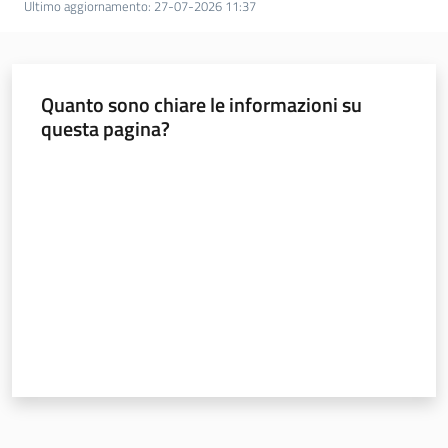
Ultimo aggiornamento
:
27-07-2026 11:37
Agenzia
Quanto sono chiare le informazioni su
regionale
questa pagina?
per il
lavoro
Valuta da 1 a 5 stelle
L'Agenzia
Novità
Servizi
I centri per l'impiego