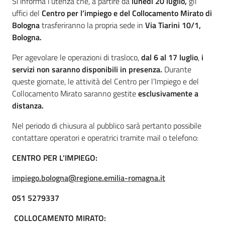
Introduzione
Si informa l’utenza che, a partire da
lunedì 20 luglio,
gli
Lavoro per te
uffici del
Centro per l’impiego e del Collocamento Mirato di
Bologna
trasferiranno la propria sede in
Via Tiarini 10/1,
Bologna.
Per agevolare le operazioni di trasloco,
dal 6 al 17 luglio
,
i
servizi non saranno disponibili in presenza.
Durante
queste giornate, le attività del Centro per l’Impiego e del
Collocamento Mirato saranno gestite
esclusivamente a
distanza.
Nel periodo di chiusura al pubblico sarà pertanto possibile
contattare operatori e operatrici tramite mail o telefono:
CENTRO PER L’IMPIEGO:
impiego.bologna@regione.emilia-romagna.it
051 5279337
COLLOCAMENTO MIRATO: