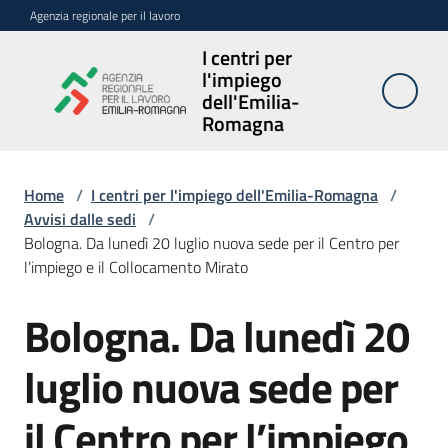
Vai al contenuto
Vai alla navigazione
Vai al footer
Agenzia regionale per il lavoro
I centri per
I centri per
l'impiego
l'impiego
dell'Emilia-
dell'Emilia-
Romagna
Romagna
Home
/
I centri per l'impiego dell'Emilia-Romagna
/
Avvisi dalle sedi
/
Sedi
Bologna. Da lunedì 20 luglio nuova sede per il Centro per
e
l’impiego e il Collocamento Mirato
contatti
Bologna. Da lunedì 20
Salta al contenuto
Avvisi
Menu selezionato
luglio nuova sede per
Atti
amministrativi
il Centro per l’impiego