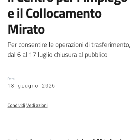
e il Collocamento
Mirato
Agenzia
regionale
per il
Per consentire le operazioni di trasferimento, 
lavoro
L'Agenzia
Data
:
Novità
18 giugno 2026
Servizi
Condividi
Vedi azioni
I centri per l'impiego