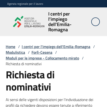
Vai al contenuto
Vai alla navigazione
Vai al footer
Agenzia regionale per il lavoro
I centri per
I centri per
l'impiego
l'impiego
dell'Emilia-
dell'Emilia-
Romagna
Romagna
Home
/
I centri per l'impiego dell'Emilia-Romagna
/
Modulistica
/
Forlì-Cesena
/
Sedi
Moduli per le imprese - Collocamento mirato
/
e
Richiesta di nominativi
contatti
Richiesta di
Avvisi
nominativi
Atti
amministrativi
Ai sensi delle vigenti disposizioni per l'individuazione dei
profili da richiedere devono essere tenute a riferimento