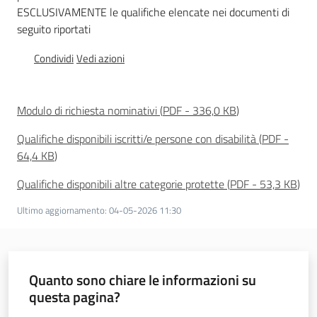
ESCLUSIVAMENTE le qualifiche elencate nei documenti di
seguito riportati
Condividi
Vedi azioni
Agenzia
regionale
per il
Modulo di richiesta nominativi
(
PDF
-
336,0 KB
)
lavoro
Qualifiche disponibili iscritti/e persone con disabilità
(
PDF
-
L'Agenzia
64,4 KB
)
Qualifiche disponibili altre categorie protette
(
PDF
-
53,3 KB
)
Novità
Ultimo aggiornamento
:
04-05-2026 11:30
Servizi
I centri per l'impiego
Quanto sono chiare le informazioni su
questa pagina?