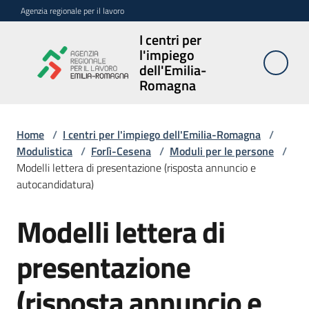
Vai al contenuto
Vai alla navigazione
Vai al footer
Agenzia regionale per il lavoro
I centri per
I centri per
l'impiego
l'impiego
dell'Emilia-
dell'Emilia-
Romagna
Romagna
Home
/
I centri per l'impiego dell'Emilia-Romagna
/
Modulistica
/
Forlì-Cesena
/
Moduli per le persone
/
Sedi
Modelli lettera di presentazione (risposta annuncio e
e
autocandidatura)
contatti
Modelli lettera di
Avvisi
presentazione
Atti
amministrativi
(risposta annuncio e