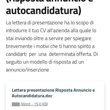
autocandidatura)
La lettera di presentazione ha lo scopo di 
Agenzia
regionale
introdurre il tuo CV all'azienda alla quale lo 
per il
stai inviando oltre a servire per spiegare 
lavoro
brevemente i motivi che ti hanno spinto a 
candidarti  per  una  determinata offerta. Di 
L'Agenzia
seguito un modello di risposta ad un 
Novità
annuncio/inserzione
Servizi
Lettera presentazione Risposta Annuncio e
I centri per l'impiego
Autocandidatura.doc
(
Word
-
15,0 KB
)