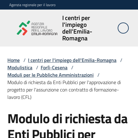
Vai al contenuto
Vai alla navigazione
Vai al footer
Agenzia regionale per il lavoro
I centri per
I centri per
l'impiego
l'impiego
dell'Emilia-
dell'Emilia-
Romagna
Romagna
Home
/
I centri per l'impiego dell'Emilia-Romagna
/
Modulistica
/
Forlì-Cesena
/
Sedi
Moduli per le Pubbliche Amministrazioni
/
e
Modulo di richiesta da Enti Pubblici per l'approvazione di
contatti
progetto per l'assunzione con contratto di formazione-
lavoro (CFL)
Avvisi
Modulo di richiesta da
Atti
amministrativi
Enti Pubblici per