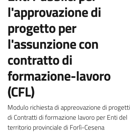
l'approvazione di
progetto per
Agenzia
regionale
l'assunzione con
per il
lavoro
contratto di
L'Agenzia
formazione-lavoro
Novità
(CFL)
Servizi
Modulo richiesta di appreovazione di progetti 
I centri per l'impiego
di Contratti di formazione lavoro per Enti del 
territorio provinciale di Forlì-Cesena