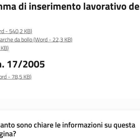
a di inserimento lavorativo del
rd
-
540,2 KB
)
arche da bollo
(
Word
-
22,3 KB
)
 KB
)
 n. 17/2005
ord
-
78,5 KB
)
anto sono chiare le informazioni su questa
gina?