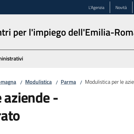
L'Agenzia
Novità
ntri per l'impiego dell'Emilia-Ro
inistrativi
-Romagna
Modulistica
Parma
Modulistica per le az
/
/
/
e aziende -
rato