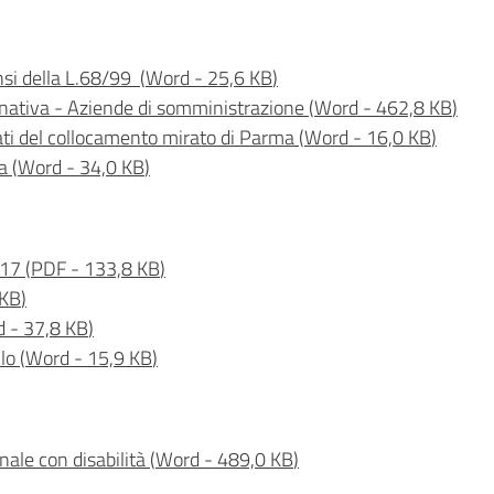
nsi della L.68/99
(
Word
-
25,6 KB
)
inativa - Aziende di somministrazione
(
Word
-
462,8 KB
)
 dati del collocamento mirato di Parma
(
Word
-
16,0 KB
)
a
(
Word
-
34,0 KB
)
017
(
PDF
-
133,8 KB
)
 KB
)
d
-
37,8 KB
)
lo
(
Word
-
15,9 KB
)
nale con disabilità
(
Word
-
489,0 KB
)