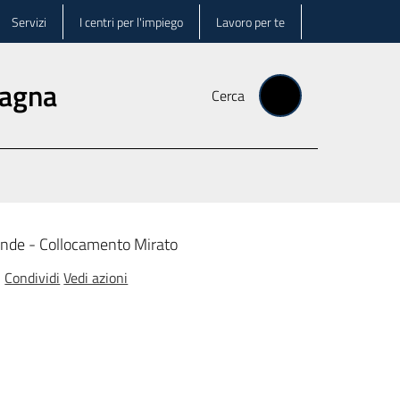
Servizi
I centri per l'impiego
Lavoro per te
magna
Cerca
iende - Collocamento Mirato
Condividi
Vedi azioni