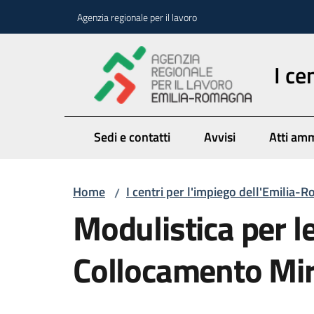
Vai al contenuto
Vai alla navigazione
Vai al footer
Agenzia regionale per il lavoro
I ce
Sedi e contatti
Avvisi
Atti amm
Home
I centri per l'impiego dell'Emilia
/
Modulistica per l
Collocamento Mi