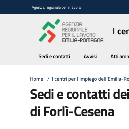
Vai al contenuto
Vai alla navigazione
Vai al footer
Agenzia regionale per il lavoro
I ce
Sedi e contatti
Avvisi
Atti amm
Home
I centri per l'impiego dell'Emilia
/
Sedi e contatti de
di Forlì-Cesena