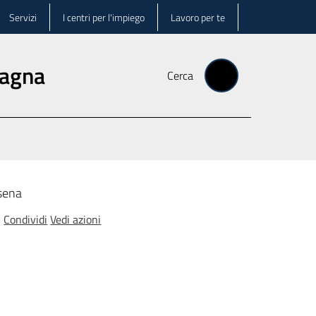
Servizi
I centri per l'impiego
Lavoro per te
magna
Cerca
esena
Condividi
Vedi azioni