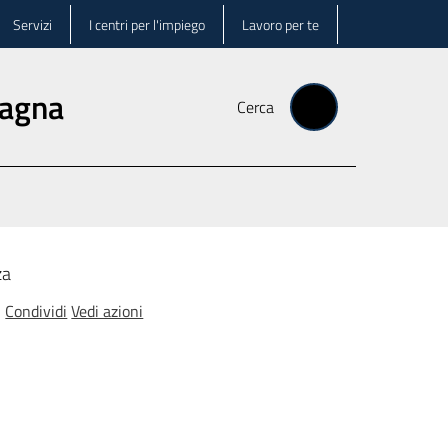
Servizi
I centri per l'impiego
Lavoro per te
magna
Cerca
za
Condividi
Vedi azioni