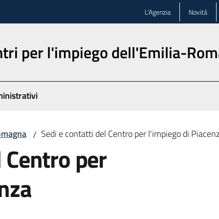
L'Agenzia
Novità
ntri per l'impiego dell'Emilia-Ro
inistrativi
-Romagna
Sedi e contatti del Centro per l'impiego di Piacen
/
l Centro per
enza