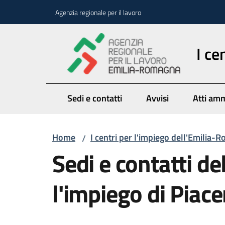
Vai al contenuto
Vai alla navigazione
Vai al footer
Agenzia regionale per il lavoro
I ce
Sedi e contatti
Avvisi
Atti amm
Home
I centri per l'impiego dell'Emilia
/
Sedi e contatti de
l'impiego di Piac