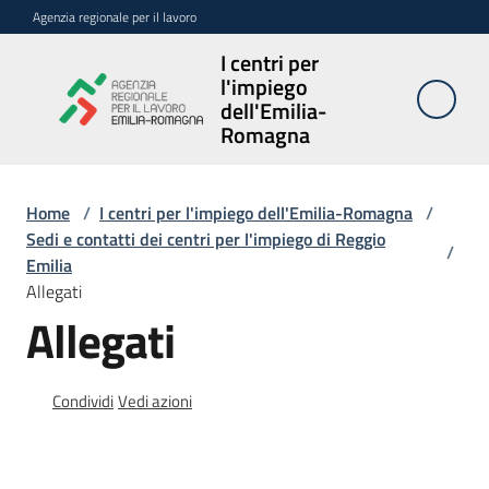
Vai al contenuto
Vai alla navigazione
Vai al footer
Agenzia regionale per il lavoro
I centri per
I centri per
l'impiego
l'impiego
dell'Emilia-
dell'Emilia-
Romagna
Romagna
Home
/
I centri per l'impiego dell'Emilia-Romagna
/
Sedi e contatti dei centri per l'impiego di Reggio
Sedi
/
Emilia
e
Allegati
contatti
Allegati
Avvisi
Condividi
Vedi azioni
Atti
amministrativi