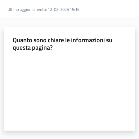
Ultimo aggiornamento
:
12-02-2025 15:16
Agenzia
regionale
Quanto sono chiare le informazioni su
per il
questa pagina?
lavoro
Valuta da 1 a 5 stelle
L'Agenzia
Novità
Servizi
I centri per l'impiego