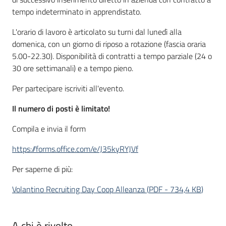
tempo indeterminato in apprendistato.
L'orario di lavoro è articolato su turni dal lunedì alla
domenica, con un giorno di riposo a rotazione (fascia oraria
5.00-22.30). Disponibilità di contratti a tempo parziale (24 o
30 ore settimanali) e a tempo pieno.
Per partecipare iscriviti all'evento.
Il numero di posti è limitato!
Compila e invia il form
https://forms.office.com/e/J35kyRYJVf
Per saperne di più:
Volantino Recruiting Day Coop Alleanza
(
PDF
-
734,4 KB
)
A chi è rivolto