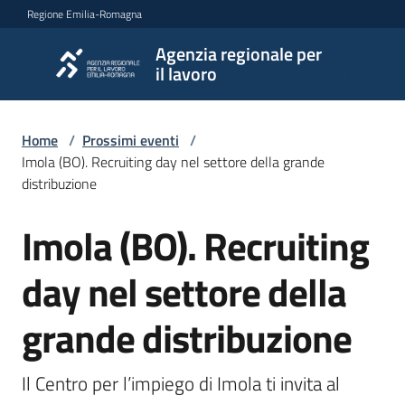
Vai al contenuto
Vai alla navigazione
Vai al footer
Regione Emilia-Romagna
Agenzia regionale per
Agenzia
il lavoro
regionale
per il
lavoro
Home
/
Prossimi eventi
/
Imola (BO). Recruiting day nel settore della grande
distribuzione
L'Agenzia
Imola (BO). Recruiting
Salta al contenuto
day nel settore della
Novità
grande distribuzione
Servizi
Il Centro per l’impiego di Imola ti invita al 