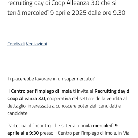
recruiting day di Coop Alleanza 3.0 che si 
I
terrà mercoledì 9 aprile 2025 dalle ore 9.30
centri
per
l'impiego
Condividi
Vedi azioni
Lavoro
per
te
Cos'è
Ti piacerebbe lavorare in un supermercato?
Seguici
Il
Centro per l’impiego di Imola
ti invita al
Recruiting day di
su
Coop Alleanza 3.0
, cooperativa del settore della vendita al
dettaglio, interessata a conoscere potenziali candidati e
candidate.
Partecipa all’incontro, che si terrà a
Imola mercoledì 9
aprile alle 9:30
presso il Centro per l’Impiego di Imola, in Via