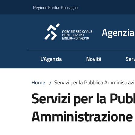
Vai al contenuto
Vai alla navigazione
Vai al footer
Regione Emilia-Romagna
Agenzia 
L'Agenzia
Novità
Serv
Home
Servizi per la Pubblica Amministraz
/
Servizi per la Pub
Amministrazione