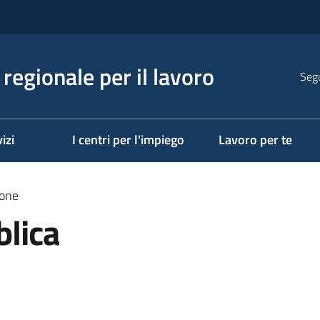
regionale per il lavoro
Segu
izi
I centri per l'impiego
Lavoro per te
ione
blica