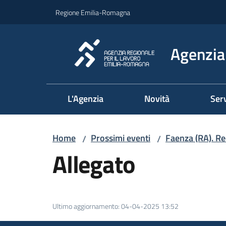
Vai al contenuto
Vai alla navigazione
Vai al footer
Regione Emilia-Romagna
Agenzia 
L'Agenzia
Novità
Serv
Home
Prossimi eventi
Faenza (RA). Re
/
/
Allegato
Ultimo aggiornamento
:
04-04-2025 13:52