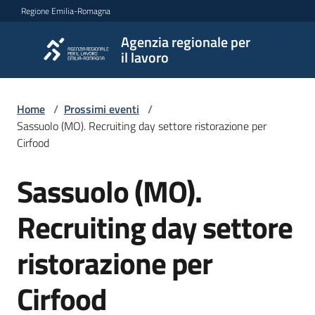
Vai al contenuto
Vai alla navigazione
Vai al footer
Regione Emilia-Romagna
Agenzia regionale per
Agenzia
il lavoro
regionale
per il
lavoro
Home
/
Prossimi eventi
/
Sassuolo (MO). Recruiting day settore ristorazione per
Cirfood
L'Agenzia
Sassuolo (MO).
Salta al contenuto
Recruiting day settore
Novità
ristorazione per
Servizi
Cirfood