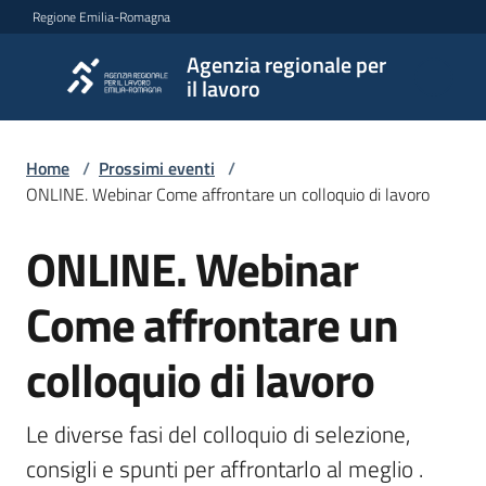
Vai al contenuto
Vai alla navigazione
Vai al footer
Regione Emilia-Romagna
Agenzia regionale per
Agenzia
il lavoro
regionale
per il
lavoro
Home
/
Prossimi eventi
/
ONLINE. Webinar Come affrontare un colloquio di lavoro
ONLINE. Webinar
L'Agenzia
Salta al contenuto
Come affrontare un
Novità
colloquio di lavoro
Servizi
Le diverse fasi del colloquio di selezione, 
consigli e spunti per affrontarlo al meglio . 