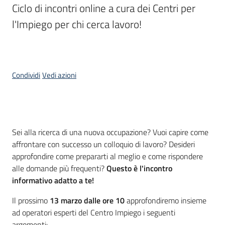
Ciclo di incontri online a cura dei Centri per 
I
l'Impiego per chi cerca lavoro!
centri
per
l'impiego
Lavoro
Condividi
Vedi azioni
per
te
Cos'è
Sei alla ricerca di una nuova occupazione? Vuoi capire come
Seguici
affrontare con successo un colloquio di lavoro? Desideri
su
approfondire come prepararti al meglio e come rispondere
alle domande più frequenti?
Questo è l'incontro
informativo adatto a te!
Il prossimo
13 marzo dalle ore 10
approfondiremo insieme
ad operatori esperti del Centro Impiego i seguenti
argomenti: