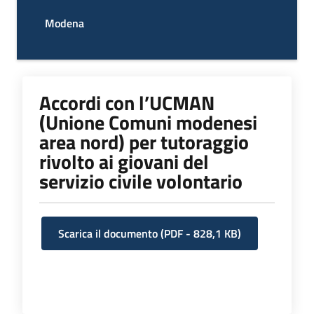
I
Modena
centri
per
l'impiego
Accordi con l’UCMAN
Lavoro
(Unione Comuni modenesi
per
area nord) per tutoraggio
te
rivolto ai giovani del
servizio civile volontario
Seguici
su
Scarica il documento
(
PDF
-
828,1 KB
)