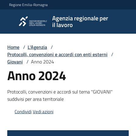
Vai al contenuto
Vai alla navigazione
Vai al footer
Regione Emilia-Romagna
Agenzia regionale per
Agenzia
il lavoro
regionale
per il
lavoro
Home
/
L'Agenzia
/
Protocolli, convenzioni e accordi con enti esterni
/
Giovani
/
Anno 2024
Anno 2024
L'Agenzia
Protocolli, convenzioni e accordi sul tema "GIOVANI"
Novità
suddivisi per area territoriale
Condividi
Vedi azioni
Servizi