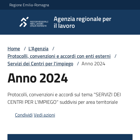
Vai al contenuto
Vai alla navigazione
Vai al footer
Regione Emilia-Romagna
Agenzia regionale per
Agenzia
il lavoro
regionale
per il
lavoro
Home
/
L'Agenzia
/
Protocolli, convenzioni e accordi con enti esterni
/
Servizi dei Centri per l'impiego
/
Anno 2024
Anno 2024
L'Agenzia
Protocolli, convenzioni e accordi sul tema "SERVIZI DEI
Novità
CENTRI PER L'IMPIEGO" suddivisi per area territoriale
Condividi
Vedi azioni
Servizi