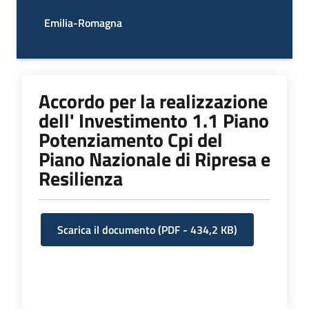
I
Emilia-Romagna
centri
per
l'impiego
Accordo per la realizzazione
Lavoro
dell' Investimento 1.1 Piano
per
Potenziamento Cpi del
te
Piano Nazionale di Ripresa e
Resilienza
Seguici
su
Scarica il documento
(
PDF
-
434,2 KB
)