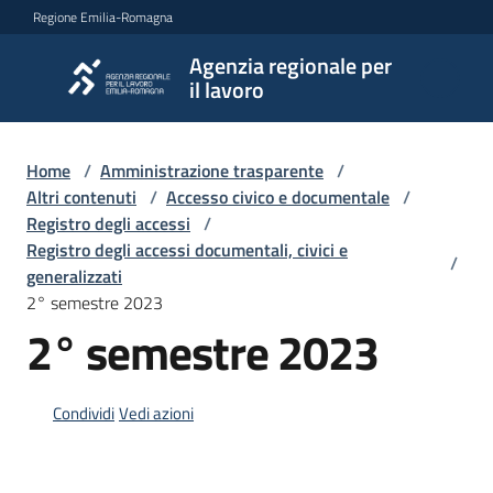
Vai al contenuto
Vai alla navigazione
Vai al footer
Regione Emilia-Romagna
Agenzia regionale per
Agenzia
il lavoro
regionale
per il
lavoro
Home
/
Amministrazione trasparente
/
Altri contenuti
/
Accesso civico e documentale
/
Registro degli accessi
/
Registro degli accessi documentali, civici e
L'Agenzia
/
generalizzati
2° semestre 2023
2° semestre 2023
Novità
Condividi
Vedi azioni
Servizi