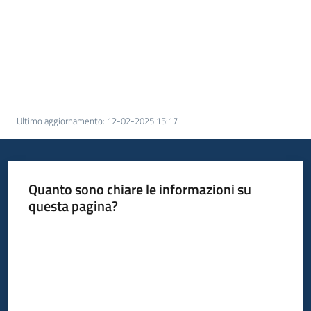
I
centri
per
l'impiego
Lavoro
per
Ultimo aggiornamento
:
12-02-2025 15:17
te
Quanto sono chiare le informazioni su
Seguici
questa pagina?
su
Valuta da 1 a 5 stelle