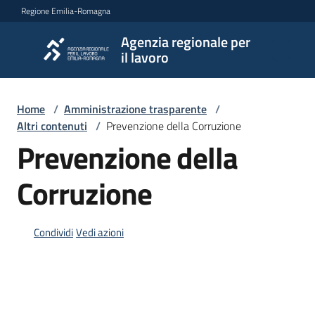
Vai al contenuto
Vai alla navigazione
Vai al footer
Regione Emilia-Romagna
Agenzia regionale per
Agenzia
il lavoro
regionale
per il
lavoro
Home
/
Amministrazione trasparente
/
Altri contenuti
/
Prevenzione della Corruzione
Prevenzione della
L'Agenzia
Corruzione
Novità
Condividi
Vedi azioni
Servizi