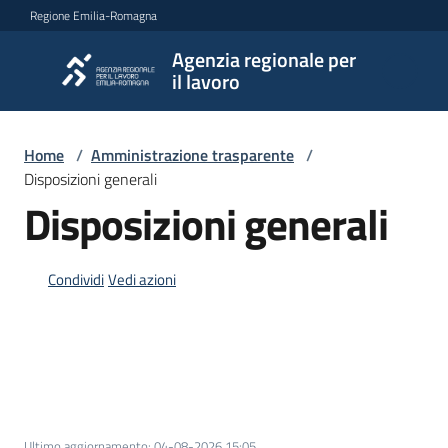
Vai al contenuto
Vai alla navigazione
Vai al footer
Regione Emilia-Romagna
Agenzia regionale per
Agenzia
il lavoro
regionale
per il
lavoro
Home
/
Amministrazione trasparente
/
Disposizioni generali
Disposizioni generali
L'Agenzia
Condividi
Vedi azioni
Novità
Servizi
Ultimo aggiornamento
:
04-08-2026 15:05