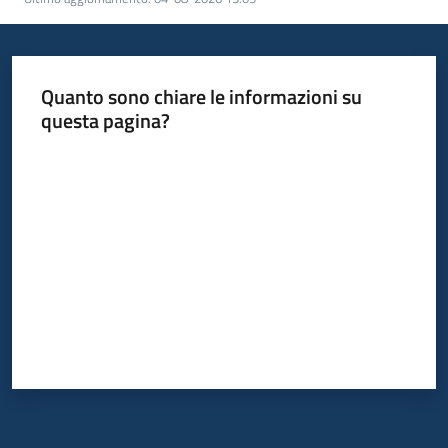
I
centri
per
Quanto sono chiare le informazioni su
l'impiego
questa pagina?
Lavoro
Valuta da 1 a 5 stelle
per
te
Seguici
su