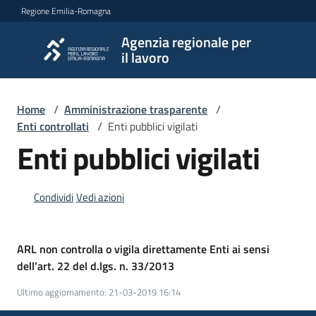
Vai al contenuto
Vai alla navigazione
Vai al footer
Regione Emilia-Romagna
Agenzia regionale per
Agenzia
il lavoro
regionale
per il
lavoro
Home
/
Amministrazione trasparente
/
Enti controllati
/
Enti pubblici vigilati
Enti pubblici vigilati
L'Agenzia
Condividi
Vedi azioni
Novità
ARL non controlla o vigila direttamente Enti ai sensi
dell’art. 22 del d.lgs. n. 33/2013
Servizi
Ultimo aggiornamento
:
21-03-2019 16:14