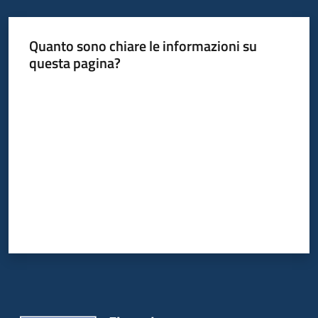
I
centri
Quanto sono chiare le informazioni su
per
questa pagina?
l'impiego
Valuta da 1 a 5 stelle
Lavoro
per
te
Seguici
su