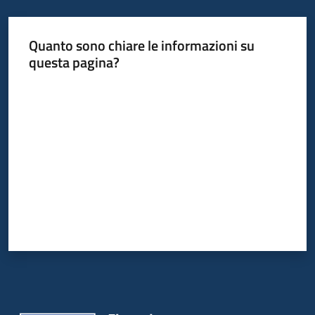
I
centri
Quanto sono chiare le informazioni su
per
questa pagina?
l'impiego
Valuta da 1 a 5 stelle
Lavoro
per
te
Seguici
su