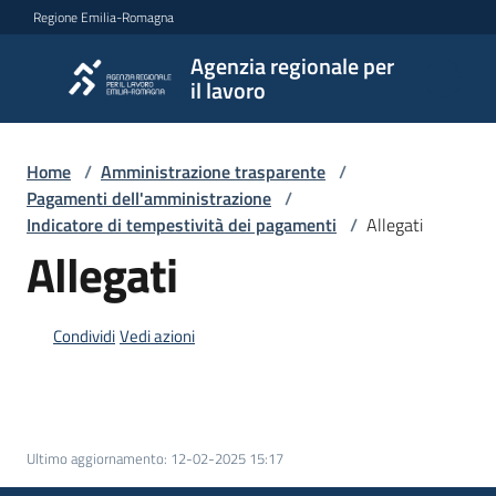
Vai al contenuto
Vai alla navigazione
Vai al footer
Regione Emilia-Romagna
Agenzia regionale per
Agenzia
il lavoro
regionale
per il
lavoro
Home
/
Amministrazione trasparente
/
Pagamenti dell'amministrazione
/
Indicatore di tempestività dei pagamenti
/
Allegati
Allegati
L'Agenzia
Condividi
Vedi azioni
Novità
Servizi
Ultimo aggiornamento
:
12-02-2025 15:17