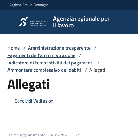
Vai al contenuto
Vai alla navigazione
Vai al footer
Regione Emilia-Romagna
Agenzia regionale per
Agenzia
il lavoro
regionale
per il
lavoro
Home
/
Amministrazione trasparente
/
Pagamenti dell'amministrazione
/
Indicatore di tempestività dei pagamenti
/
Ammontare complessivo dei debiti
/
Allegati
L'Agenzia
Allegati
Novità
Condividi
Vedi azioni
Servizi
Ultimo aggiornamento
:
30-01-2026 14:52