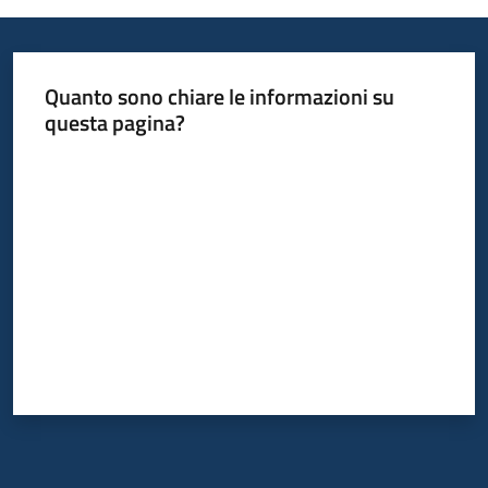
I
centri
per
Quanto sono chiare le informazioni su
l'impiego
questa pagina?
Lavoro
Valuta da 1 a 5 stelle
per
te
Seguici
su