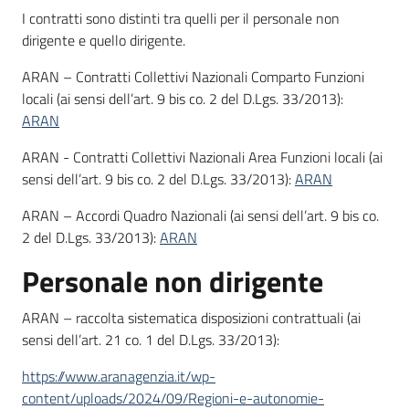
I contratti sono distinti tra quelli per il personale non
I
dirigente e quello dirigente.
centri
per
ARAN – Contratti Collettivi Nazionali Comparto Funzioni
l'impiego
locali (ai sensi dell’art. 9 bis co. 2 del D.Lgs. 33/2013):
ARAN
Lavoro
ARAN - Contratti Collettivi Nazionali Area Funzioni locali (ai
per
sensi dell’art. 9 bis co. 2 del D.Lgs. 33/2013):
ARAN
te
ARAN – Accordi Quadro Nazionali (ai sensi dell’art. 9 bis co.
2 del D.Lgs. 33/2013):
ARAN
Seguici
Personale non dirigente
su
ARAN – raccolta sistematica disposizioni contrattuali (ai
sensi dell’art. 21 co. 1 del D.Lgs. 33/2013):
https://www.aranagenzia.it/wp-
content/uploads/2024/09/Regioni-e-autonomie-