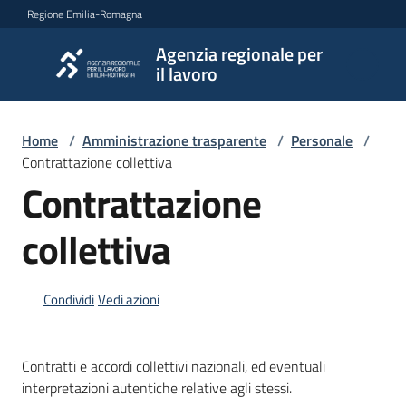
Vai al contenuto
Vai alla navigazione
Vai al footer
Regione Emilia-Romagna
Agenzia regionale per
Agenzia
il lavoro
regionale
per il
lavoro
Home
/
Amministrazione trasparente
/
Personale
/
Contrattazione collettiva
Contrattazione
L'Agenzia
collettiva
Novità
Condividi
Vedi azioni
Servizi
Contratti e accordi collettivi nazionali, ed eventuali
interpretazioni autentiche relative agli stessi.