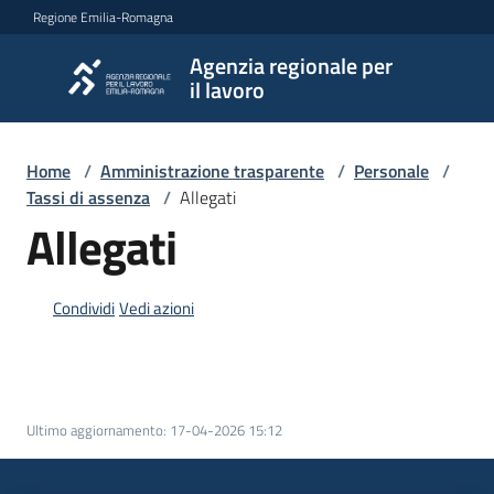
Vai al contenuto
Vai alla navigazione
Vai al footer
Regione Emilia-Romagna
Agenzia regionale per
Agenzia
il lavoro
regionale
per il
lavoro
Home
/
Amministrazione trasparente
/
Personale
/
Tassi di assenza
/
Allegati
Allegati
L'Agenzia
Condividi
Vedi azioni
Novità
Servizi
Ultimo aggiornamento
:
17-04-2026 15:12