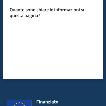
I
Quanto sono chiare le informazioni su
centri
questa pagina?
per
l'impiego
Valuta da 1 a 5 stelle
Lavoro
per
te
Seguici
su