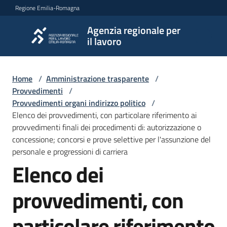
Vai al contenuto
Vai alla navigazione
Vai al footer
Regione Emilia-Romagna
Agenzia regionale per
Agenzia
il lavoro
regionale
per il
lavoro
Home
/
Amministrazione trasparente
/
Provvedimenti
/
Provvedimenti organi indirizzo politico
/
Elenco dei provvedimenti, con particolare riferimento ai
L'Agenzia
provvedimenti finali dei procedimenti di: autorizzazione o
concessione; concorsi e prove selettive per l'assunzione del
personale e progressioni di carriera
Novità
Elenco dei
provvedimenti, con
Servizi
particolare riferimento