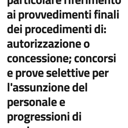
I
ai provvedimenti finali
centri
per
dei procedimenti di:
l'impiego
autorizzazione o
Lavoro
per
concessione; concorsi
te
e prove selettive per
l'assunzione del
Seguici
su
personale e
progressioni di