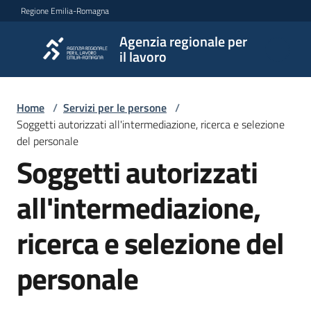
Vai al contenuto
Vai alla navigazione
Vai al footer
Regione Emilia-Romagna
Agenzia regionale per
Agenzia
il lavoro
regionale
per il
lavoro
Home
/
Servizi per le persone
/
Soggetti autorizzati all'intermediazione, ricerca e selezione
del personale
Soggetti autorizzati
L'Agenzia
all'intermediazione,
Novità
ricerca e selezione del
personale
Servizi