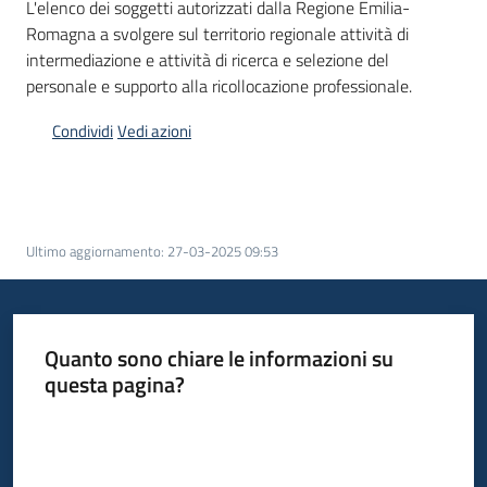
L'elenco dei soggetti autorizzati dalla Regione Emilia-
I
Romagna a svolgere sul territorio regionale attività di
centri
intermediazione e attività di ricerca e selezione del
per
personale e supporto alla ricollocazione professionale.
l'impiego
Condividi
Vedi azioni
Lavoro
per
te
Ultimo aggiornamento
:
27-03-2025 09:53
Seguici
su
Quanto sono chiare le informazioni su
questa pagina?
Valuta da 1 a 5 stelle