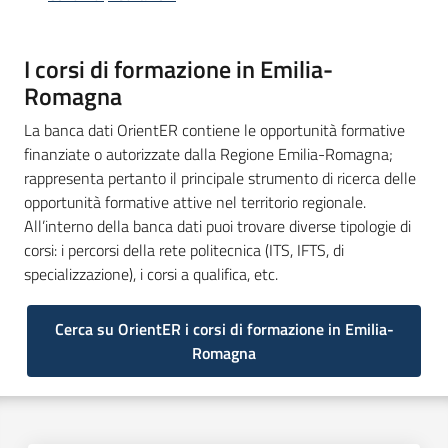
I
centri
I corsi di formazione in Emilia-
per
Romagna
l'impiego
La banca dati OrientER contiene le opportunità formative
Lavoro
finanziate o autorizzate dalla Regione Emilia-Romagna;
per
rappresenta pertanto il principale strumento di ricerca delle
te
opportunità formative attive nel territorio regionale.
All’interno della banca dati puoi trovare diverse tipologie di
corsi: i percorsi della rete politecnica (ITS, IFTS, di
specializzazione), i corsi a qualifica, etc.
Seguici
su
Cerca su OrientER i corsi di formazione in Emilia-
Romagna