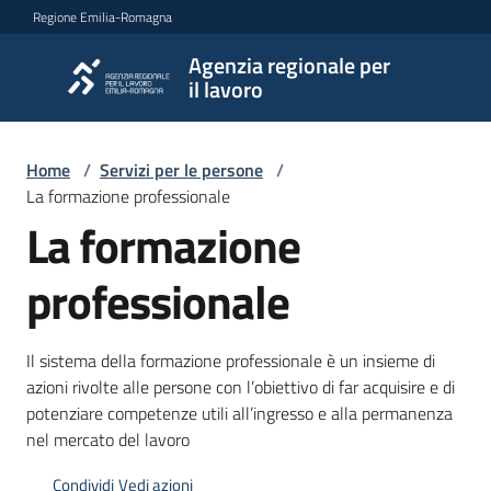
Vai al contenuto
Vai alla navigazione
Vai al footer
Regione Emilia-Romagna
Agenzia regionale per
Agenzia
il lavoro
regionale
per il
lavoro
Home
/
Servizi per le persone
/
La formazione professionale
La formazione
L'Agenzia
professionale
Novità
Il sistema della formazione professionale è un insieme di
azioni rivolte alle persone con l’obiettivo di far acquisire e di
potenziare competenze utili all’ingresso e alla permanenza
Servizi
nel mercato del lavoro
Condividi
Vedi azioni