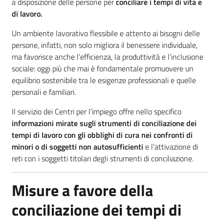
a disposizione delle persone per
c
onciliare i tempi di vita e
I
di lavoro.
centri
Un ambiente lavorativo flessibile e attento ai bisogni delle
per
persone, infatti, non solo migliora il benessere individuale,
l'impiego
ma favorisce anche l’efficienza, la produttività e l’inclusione
sociale: oggi più che mai è fondamentale promuovere un
Lavoro
equilibrio sostenibile tra le esigenze professionali e quelle
per
personali e familiari.
te
Il servizio dei Centri per l’impiego offre nello specifico
informazioni mirate sugli strumenti di conciliazione dei
tempi di lavoro con gli obblighi di cura nei confronti di
Seguici
minori o di soggetti non autosufficienti
e l’attivazione di
su
reti con i soggetti titolari degli strumenti di conciliazione.
Misure a favore della
conciliazione dei tempi di