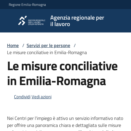
Vai al contenuto
Vai alla navigazione
Vai al footer
Regione Emilia-Romagna
Agenzia regionale per
Agenzia
il lavoro
regionale
per il
lavoro
Home
/
Servizi per le persone
/
Le misure conciliative in Emilia-Romagna
Le misure conciliative
L'Agenzia
in Emilia-Romagna
Novità
Condividi
Vedi azioni
Servizi
Nei Centri per l'impiego è attivo un servizio informativo nato
per offrire una panoramica chiara e dettagliata sulle misure