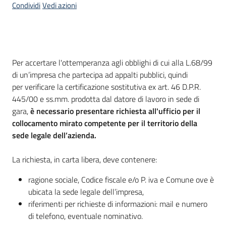
Condividi
Vedi azioni
I
centri
per
l'impiego
Cos'è
Per accertare l'ottemperanza agli obblighi di cui alla L.68/99
di un’impresa che partecipa ad appalti pubblici, quindi
Lavoro
per verificare la certificazione sostitutiva ex art. 46 D.P.R.
per
445/00 e ss.mm. prodotta dal datore di lavoro in sede di
te
gara,
è necessario
presentare richiesta all'ufficio per il
collocamento mirato competente per il territorio della
sede legale dell’azienda.
Seguici
su
La richiesta, in carta libera, deve contenere:
ragione sociale, Codice fiscale e/o P. iva e Comune ove è
ubicata la sede legale dell’impresa,
riferimenti per richieste di informazioni: mail e numero
di telefono, eventuale nominativo.