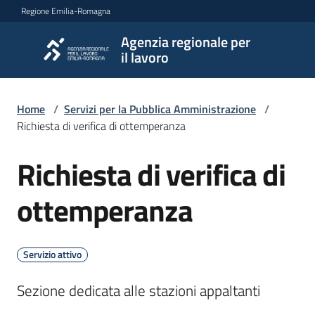
Vai al contenuto
Vai alla navigazione
Vai al footer
Regione Emilia-Romagna
Agenzia regionale per
Agenzia
il lavoro
regionale
per il
lavoro
Home
/
Servizi per la Pubblica Amministrazione
/
Richiesta di verifica di ottemperanza
Richiesta di verifica di
L'Agenzia
Salta al contenuto
ottemperanza
Novità
Servizio attivo
Servizi
Sezione dedicata alle stazioni appaltanti