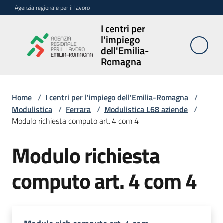
Vai al contenuto
Vai alla navigazione
Vai al footer
Agenzia regionale per il lavoro
I centri per
I centri per
l'impiego
l'impiego
dell'Emilia-
dell'Emilia-
Romagna
Romagna
Home
/
I centri per l'impiego dell'Emilia-Romagna
/
Modulistica
/
Ferrara
/
Modulistica L68 aziende
/
Sedi
Modulo richiesta computo art. 4 com 4
e
contatti
Modulo richiesta
Avvisi
computo art. 4 com 4
Atti
amministrativi