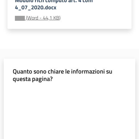
Modulo rich computo art. 4 com
4_07_2020.docx
(
Word
-
44,1 KB
)
Agenzia
regionale
per il
lavoro
L'Agenzia
Quanto sono chiare le informazioni su
questa pagina?
Novità
Valuta da 1 a 5 stelle
Servizi
I centri per l'impiego