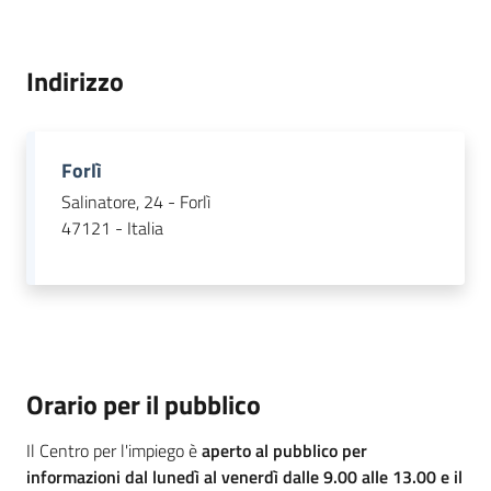
Indirizzo
Agenzia
regionale
per il
Forlì
lavoro
Salinatore, 24 - Forlì
47121 - Italia
L'Agenzia
Novità
Servizi
Orario per il pubblico
I centri per l'impiego
Il Centro per l'impiego è
aperto al pubblico per
informazioni dal
lunedì al venerdì dalle 9.00 alle 13.00 e il