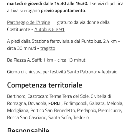
martedì e giovedì dalle 14.30 alle 16.30.
I servizi di politica
Lavoro per te
attiva si erogano
previo appuntamento
.
Parcheggio dell'Argine
gratuito da Via donne della
Costituente -
Autobus 6 e 91
A piedi dalla Stazione ferroviaria e dal Punto bus: 2,4 km -
circa 30 minuti -
tragitto
Da Piazza A. Saffi: 1 km - circa 13 minuti
Giorno di chiusura per festività Santo Patrono: 4 febbraio
Competenza territoriale
Bertinoro, Castrocaro Terme Terra del Sole, Civitella di
Romagna, Dovadola,
FORLI'
, Forlimpopoli, Galeata, Meldola,
Modigliana, Portico San Benedetto, Predappio, Premilcuore,
Rocca San Casciano, Santa Sofia, Tredozio
Responsabile