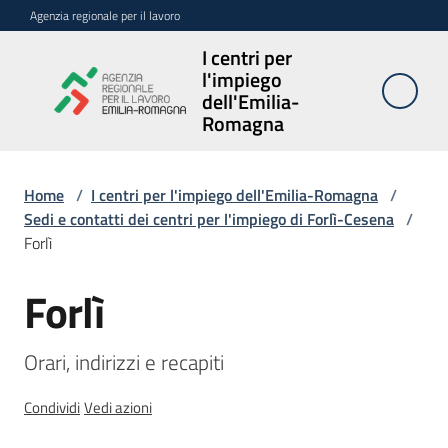
Vai al contenuto
Vai alla navigazione
Vai al footer
Agenzia regionale per il lavoro
I centri per
I centri per
l'impiego
l'impiego
dell'Emilia-
dell'Emilia-
Romagna
Romagna
Home
/
I centri per l'impiego dell'Emilia-Romagna
/
Sedi e contatti dei centri per l'impiego di Forlì-Cesena
/
Sedi
Forlì
e
contatti
Forlì
Salta al contenuto
Avvisi
Orari, indirizzi e recapiti
Atti
Condividi
Vedi azioni
amministrativi