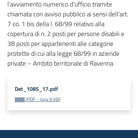
l'avviamento numerico d'ufficio tramite 
I
chiamata con avviso pubblico ai sensi dell'art. 
centri
per
7 co. 1 bis della l. 68/99 relativo alla 
l'impiego
copertura di n. 2 posti per persone disabili e 
38 posti per appartenenti alle categorie 
Lavoro
protette di cui alla legge 68/99 in aziende 
per
te
Seguici
Det_1085_17.pdf
su
(
PDF
-
444,9 KB
)