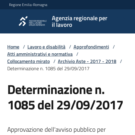
Vai al contenuto
Vai alla navigazione
Vai al footer
Regione Emilia-Romagna
Agenzia regionale per
Agenzia
il lavoro
regionale
per il
lavoro
Home
/
Lavoro e disabilità
/
Approfondimenti
/
Atti amministrativi e normativa
/
Collocamento mirato
/
Archivio Aste - 2017 - 2018
/
Determinazione n. 1085 del 29/09/2017
L'Agenzia
Determinazione n.
Novità
1085 del 29/09/2017
Servizi
Approvazione dell'avviso pubblico per 