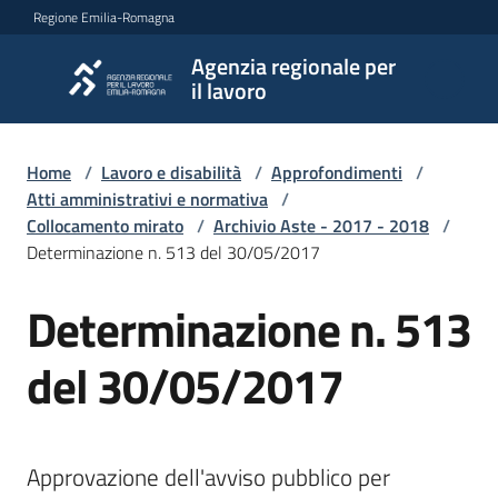
Vai al contenuto
Vai alla navigazione
Vai al footer
Regione Emilia-Romagna
Agenzia regionale per
Agenzia
il lavoro
regionale
per il
lavoro
Home
/
Lavoro e disabilità
/
Approfondimenti
/
Atti amministrativi e normativa
/
Collocamento mirato
/
Archivio Aste - 2017 - 2018
/
Determinazione n. 513 del 30/05/2017
L'Agenzia
Determinazione n. 513
Novità
del 30/05/2017
Servizi
Approvazione dell'avviso pubblico per 