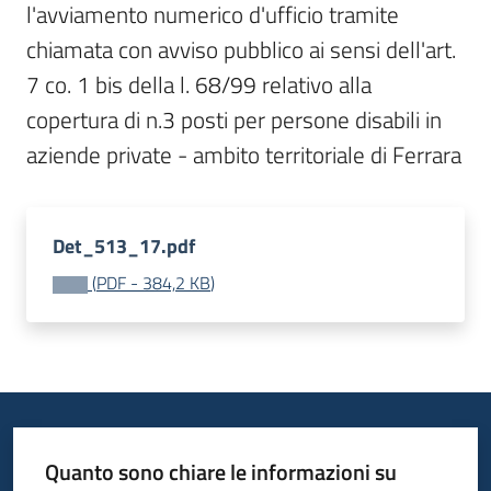
l'avviamento numerico d'ufficio tramite 
I
chiamata con avviso pubblico ai sensi dell'art. 
centri
per
7 co. 1 bis della l. 68/99 relativo alla 
l'impiego
copertura di n.3 posti per persone disabili in 
Lavoro
per
te
Det_513_17.pdf
(
PDF
-
384,2 KB
)
Seguici
su
Quanto sono chiare le informazioni su