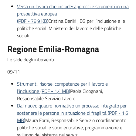
Verso un lavoro che include: approcci e strumenti in una
prospettiva europea
(
PDF
-
78,9 KB
)
Cristina Berliri , DG per l’inclusione e le
politiche sociali Ministero del lavoro e delle politiche
sociali
Regione Emilia-Romagna
Le slide degli interventi
09/11
Strumenti, risorse, competenze per il lavoro e
l’inclusione
(
PDF
-
1,4 MB
)
Paola Cicognani,
Responsabile Servizio Lavoro
Dal nuovo quadro normativo un processo integrato per
sostenere le persone in situazione di fragilità
(
PDF
-
1,6
MB
)
Maura Forni, Responsabile Servizio coordinamento
politiche sociali e socio educative, programmazione e
sviluppo del sistema dei servizi