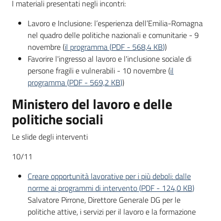
I materiali presentati negli incontri:
I
centri
Lavoro e Inclusione: l’esperienza dell’Emilia-Romagna
per
nel quadro delle politiche nazionali e comunitarie - 9
l'impiego
novembre (
il programma
(
PDF
-
568,4 KB
)
)
Favorire l'ingresso al lavoro e l'inclusione sociale di
persone fragili e vulnerabili - 10 novembre (
il
Lavoro
programma
(
PDF
-
569,2 KB
)
)
per
te
Ministero del lavoro e delle
politiche sociali
Le slide degli interventi
Seguici
su
10/11
Creare opportunità lavorative per i più deboli: dalle
norme ai programmi di intervento
(
PDF
-
124,0 KB
)
Salvatore Pirrone,
Direttore Generale DG per le
politiche attive, i servizi per il lavoro e la formazione