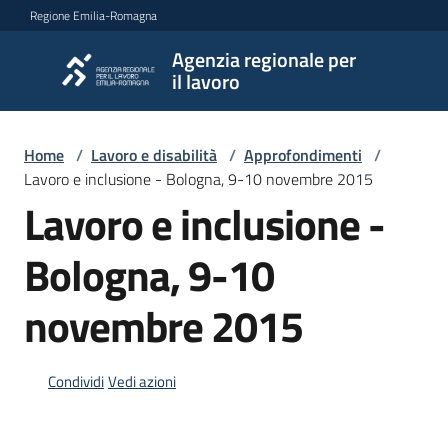
Vai al contenuto
Vai alla navigazione
Vai al footer
Regione Emilia-Romagna
Agenzia regionale per
Agenzia
il lavoro
regionale
per il
lavoro
Home
/
Lavoro e disabilità
/
Approfondimenti
/
Lavoro e inclusione - Bologna, 9-10 novembre 2015
Lavoro e inclusione -
L'Agenzia
Bologna, 9-10
novembre 2015
Novità
Condividi
Vedi azioni
Servizi