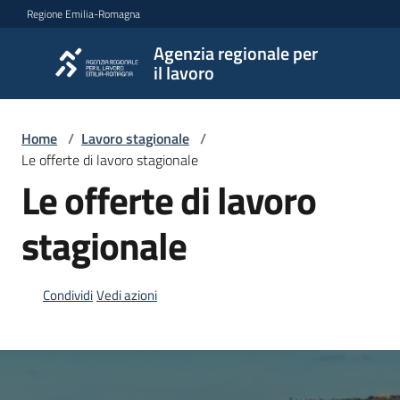
Vai al contenuto
Vai alla navigazione
Vai al footer
Regione Emilia-Romagna
Agenzia regionale per
Agenzia
il lavoro
regionale
per il
lavoro
Home
/
Lavoro stagionale
/
Le offerte di lavoro stagionale
Le offerte di lavoro
L'Agenzia
stagionale
Novità
Condividi
Vedi azioni
Servizi