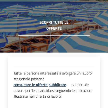
I
centri
per
SCOPRI TUTTE LE
l'impiego
OFFERTE
Lavoro
per
te
Seguici
Tutte le persone interessate a svolgere un lavoro
su
stagionale possono
consultare le offerte pubblicate
sul portale
Lavoro per Te e candidarsi seguendo le indicazioni
illustrate nell'offerta di lavoro.