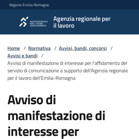
Vai al contenuto
Vai alla navigazione
Vai al footer
Regione Emilia-Romagna
Agenzia regionale per
Agenzia
il lavoro
regionale
per il
lavoro
Home
/
Normativa
/
Avvisi, bandi, concorsi
/
Avvisi e bandi
/
Avviso di manifestazione di interesse per l'affidamento del
servizio di comunicazione a supporto dell'Agenzia regionale
L'Agenzia
per il lavoro dell'Emilia-Romagna
Avviso di
Salta al contenuto
Novità
manifestazione di
Servizi
interesse per