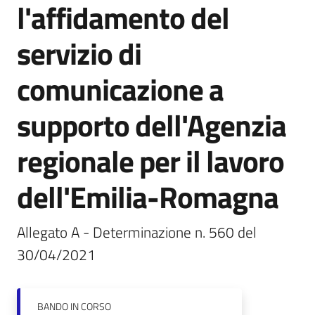
l'affidamento del
I
centri
servizio di
per
l'impiego
comunicazione a
Lavoro
supporto dell'Agenzia
per
te
regionale per il lavoro
dell'Emilia-Romagna
Seguici
su
Allegato A - Determinazione n. 560 del 
30/04/2021
BANDO
IN CORSO