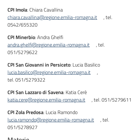
CPI Imola
: Chiara Cavallina
chiara.cavallina@regione.emilia-romagna.it
, tel.
0542/655320
CPI Minerbio
: Andra Ghelfi
andra.ghelfi@regione.emilia-romagna.it
, tel.
051/5279622
CPI San Giovanni in Persiceto
: Lucia Basilico
lucia.basilico@regione.emilia-romagna.it
,
tel. 051/5279322
CPI San Lazzaro di Savena
: Katia Cerè
katia.cere@regione.emilia-romagna.it
, tel. 051/5279611
CPI Zola Predosa
: Lucia Ramondo
lucia.ramondo@regione.emilia-romagna.it
, tel.
051/5278927
Materie