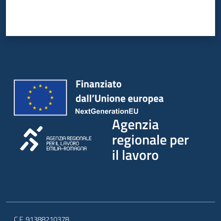
Agenzia
regionale per
il lavoro
C.F. 91388210378