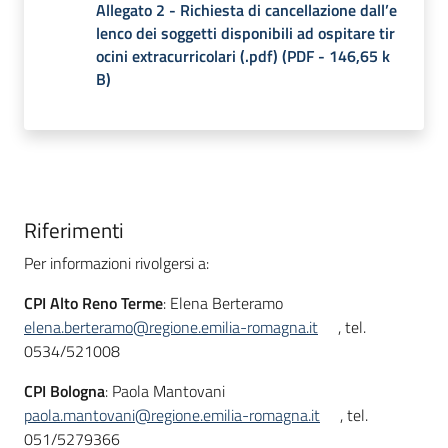
Allegato 2 - Richiesta di cancellazione dall’e
lenco dei soggetti disponibili ad ospitare tir
ocini extracurricolari (.pdf)
(
PDF
-
146,65 k
B
)
Riferimenti
Per informazioni rivolgersi a:
CPI Alto Reno Terme
: Elena Berteramo
elena.berteramo@regione.emilia-romagna.it
, tel.
0534/521008
CPI Bologna
: Paola Mantovani
paola.mantovani@regione.emilia-romagna.it
, tel.
051/5279366