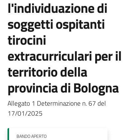
l'individuazione di
I
centri
soggetti ospitanti
per
l'impiego
tirocini
Lavoro
extracurriculari per il
per
te
territorio della
provincia di Bologna
Seguici
su
Allegato 1 Determinazione n. 67 del 
17/01/2025 
BANDO
APERTO