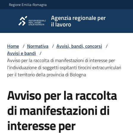
Vai al contenuto
Vai alla navigazione
Vai al footer
Regione Emilia-Romagna
Agenzia regionale per
Agenzia
il lavoro
regionale
per il
lavoro
Home
/
Normativa
/
Avvisi, bandi, concorsi
/
Avvisi e bandi
/
Avviso per la raccolta di manifestazioni di interesse per
l'individuazione di soggetti ospitanti tirocini extracurriculari
L'Agenzia
per il territorio della provincia di Bologna
Avviso per la raccolta
Salta al contenuto
Novità
di manifestazioni di
Servizi
interesse per