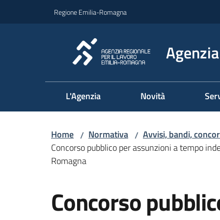
Vai al contenuto
Vai alla navigazione
Vai al footer
Regione Emilia-Romagna
Agenzia 
L'Agenzia
Novità
Serv
Home
Normativa
Avvisi, bandi, concor
/
/
Concorso pubblico per assunzioni a tempo indete
Romagna
Salta al contenuto
Concorso pubblic