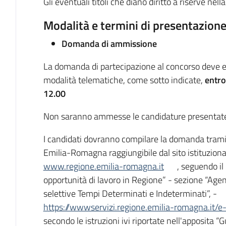
Gli eventuali titoli che diano diritto a riserve nel
Modalità e termini di presentazion
Domanda di ammissione
La domanda di partecipazione al concorso deve 
modalità telematiche, come sotto indicate,
entro
12.00
Non saranno ammesse le candidature presentate c
I candidati dovranno compilare la domanda tramit
Emilia-Romagna raggiungibile dal sito istituziona
www.regione.emilia-romagna.it
, seguendo il 
opportunità di lavoro in Regione” - sezione “Agen
selettive Tempi Determinati e Indeterminati”, -
https://wwwservizi.regione.emilia-romagna.it/e-
secondo le istruzioni ivi riportate nell'apposita 