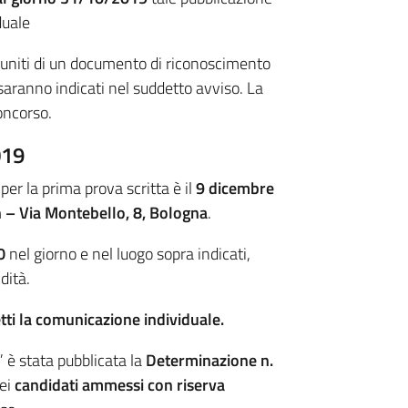
duale
 muniti di un documento di riconoscimento
e saranno indicati nel suddetto avviso. La
oncorso.
019
er la prima prova scritta è il
9 dicembre
 – Via Montebello, 8, Bologna
.
0
nel giorno e nel luogo sopra indicati,
dità.
etti la comunicazione individuale.
è stata pubblicata la
Determinazione n.
dei
candidati ammessi con riserva