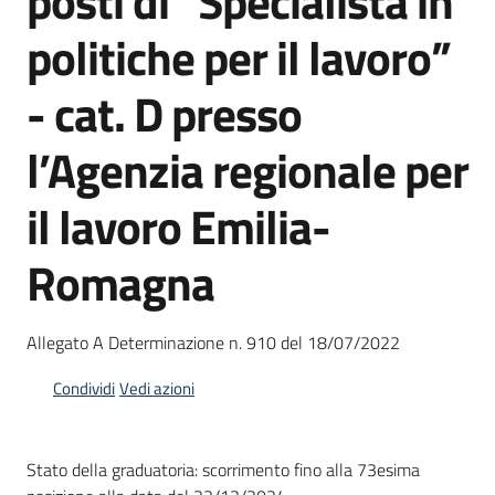
posti di “Specialista in
I
politiche per il lavoro”
centri
per
- cat. D presso
l'impiego
l’Agenzia regionale per
Lavoro
per
il lavoro Emilia-
te
Romagna
Seguici
su
Allegato A Determinazione n. 910 del 18/07/2022
Condividi
Vedi azioni
Stato della graduatoria: scorrimento fino alla 73esima