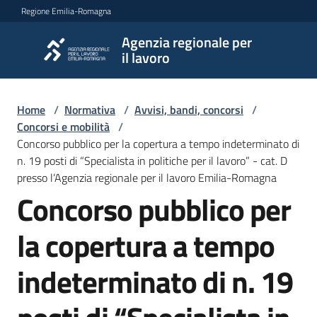
Vai al contenuto
Vai alla navigazione
Vai al footer
Regione Emilia-Romagna
Agenzia regionale per
Agenzia
il lavoro
regionale
per il
lavoro
Home
/
Normativa
/
Avvisi, bandi, concorsi
/
Concorsi e mobilità
/
Concorso pubblico per la copertura a tempo indeterminato di
n. 19 posti di “Specialista in politiche per il lavoro” - cat. D
L'Agenzia
presso l’Agenzia regionale per il lavoro Emilia-Romagna
Concorso pubblico per
Novità
la copertura a tempo
indeterminato di n. 19
Servizi