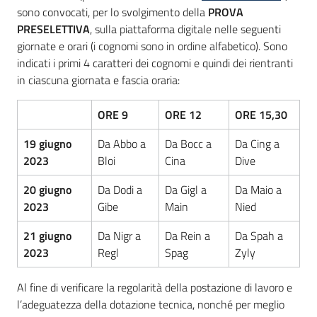
sono convocati, per lo svolgimento della
PROVA
PRESELETTIVA
, sulla piattaforma digitale nelle seguenti
giornate e orari (i cognomi sono in ordine alfabetico). Sono
indicati i primi 4 caratteri dei cognomi e quindi dei rientranti
in ciascuna giornata e fascia oraria:
ORE 9
ORE 12
ORE 15,30
19 giugno
Da Abbo a
Da Bocc a
Da Cing a
2023
Bloi
Cina
Dive
20 giugno
Da Dodi a
Da Gigl a
Da Maio a
2023
Gibe
Main
Nied
21 giugno
Da Nigr a
Da Rein a
Da Spah a
2023
Regl
Spag
Zyly
Al fine di verificare la regolarità della postazione di lavoro e
l’adeguatezza della dotazione tecnica, nonché per meglio