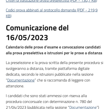
Criteri di valutazione prova preselettiva
(
PDF
-
130,7 KB
)
Codici prova abbinati al protocollo domanda
(
PDF
-
219,9
KB
)
Comunicazione del
16/05/2023
Calendario delle prove d’esame e convocazione candidati
alla prova preselettiva e istruzioni per le prove a distanza
La preselezione e la prova scritta della presente procedura si
svolgeranno a distanza, tramite piattaforma digitale
dedicata, secondo le istruzioni pubblicate nella sezione
“
Documentazione
” che si raccomanda di leggere con
attenzione.
I candidati che sono stati ammessi con riserva alla
procedura concorsuale con determinazione n. 780 del
21/04/2023 (pubblicata nella sezione “
Documentazione
”)