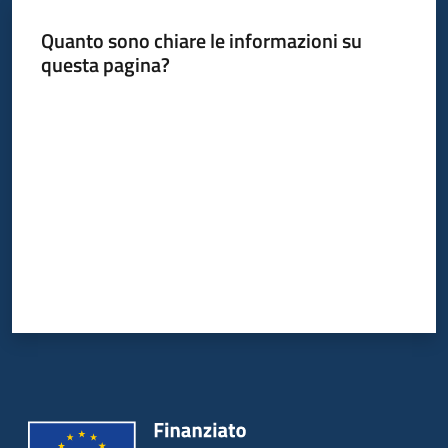
I
Quanto sono chiare le informazioni su
centri
questa pagina?
per
l'impiego
Valuta da 1 a 5 stelle
Lavoro
per
te
Seguici
su