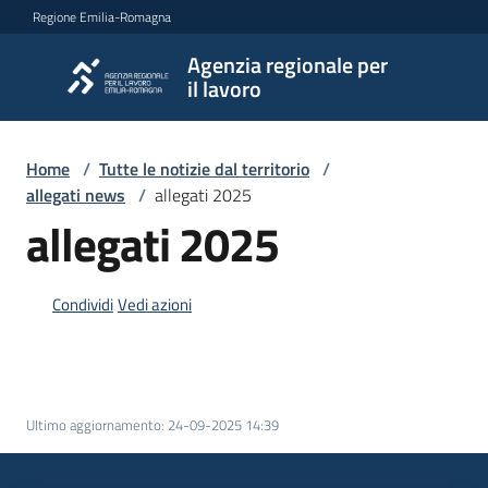
Vai al contenuto
Vai alla navigazione
Vai al footer
Regione Emilia-Romagna
Agenzia regionale per
Agenzia
il lavoro
regionale
per il
lavoro
Home
/
Tutte le notizie dal territorio
/
allegati news
/
allegati 2025
allegati 2025
L'Agenzia
Condividi
Vedi azioni
Novità
Servizi
Ultimo aggiornamento
:
24-09-2025 14:39