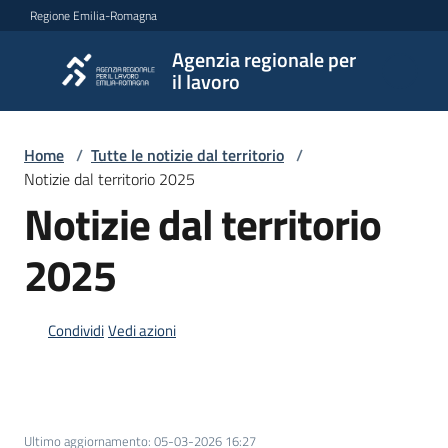
Vai al contenuto
Vai alla navigazione
Vai al footer
Regione Emilia-Romagna
Agenzia regionale per
Agenzia
il lavoro
regionale
per il
lavoro
Home
/
Tutte le notizie dal territorio
/
Notizie dal territorio 2025
Notizie dal territorio
L'Agenzia
2025
Novità
Condividi
Vedi azioni
Servizi
Ultimo aggiornamento
:
05-03-2026 16:27