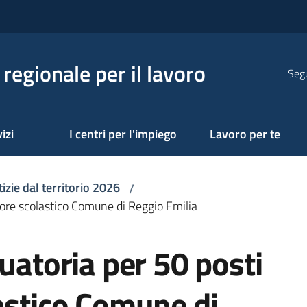
regionale per il lavoro
Segu
izi
I centri per l'impiego
Lavoro per te
izie dal territorio 2026
/
atore scolastico Comune di Reggio Emilia
duatoria per 50 posti
astico Comune di