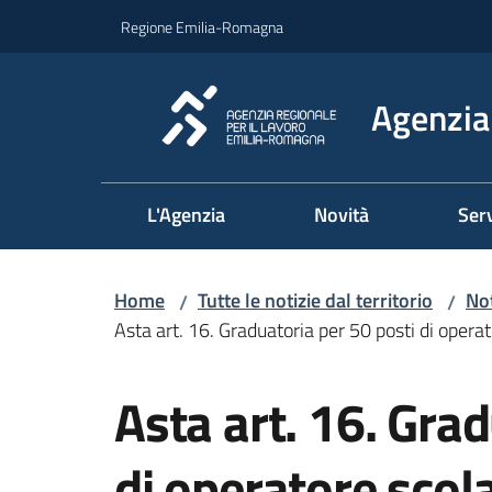
Vai al contenuto
Vai alla navigazione
Vai al footer
Regione Emilia-Romagna
Agenzia 
L'Agenzia
Novità
Serv
Home
Tutte le notizie dal territorio
Not
/
/
Asta art. 16. Graduatoria per 50 posti di oper
Salta al contenuto
Asta art. 16. Gra
di operatore scol